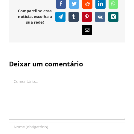
Facebook
Twitter
Reddit
LinkedIn
WhatsAp
Compartilhe essa
notícia, escolha a
Telegram
Tumblr
Pinterest
Vk
Xing
sua rede!
E-
mail
Deixar um comentário
Comentário