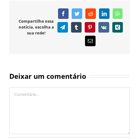
Facebook
Twitter
Reddit
LinkedIn
WhatsAp
Compartilhe essa
notícia, escolha a
Telegram
Tumblr
Pinterest
Vk
Xing
sua rede!
E-
mail
Deixar um comentário
Comentário