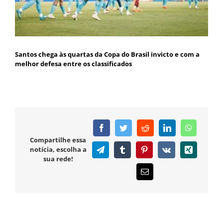
Santos chega às quartas da Copa do Brasil invicto e com a
melhor defesa entre os classificados
Facebook
Twitter
Reddit
LinkedIn
WhatsAp
Compartilhe essa
notícia, escolha a
Telegram
Tumblr
Pinterest
Vk
Xing
sua rede!
E-
mail