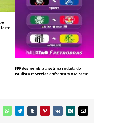
ebe
 leste
FPF desmembra a sétima rodada do
Paulista F; Sereias enfrentam o Mirassol
inkedIn
WhatsApp
Telegram
Tumblr
Pinterest
Vk
Xing
E-
mail