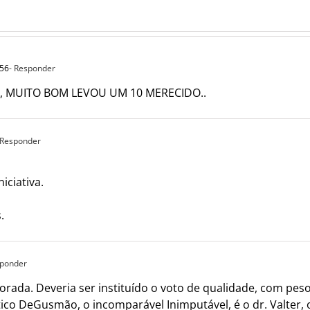
:56
- Responder
VO, MUITO BOM LEVOU UM 10 MERECIDO..
 Responder
iciativa.
.
sponder
orada. Deveria ser instituído o voto de qualidade, com pes
ístico DeGusmão, o incomparável Inimputável, é o dr. Valter, 