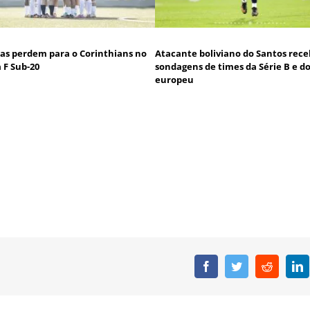
as perdem para o Corinthians no
Atacante boliviano do Santos rec
 F Sub-20
sondagens de times da Série B e do
europeu
Facebook
Twitter
Reddit
L