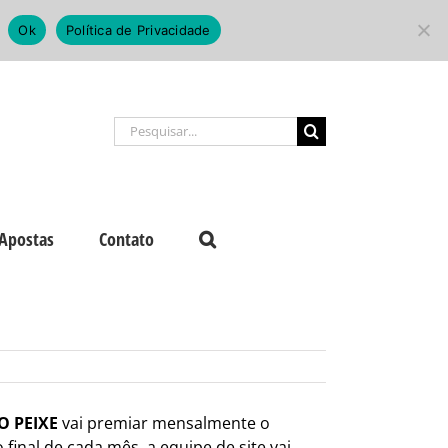
Ok
Política de Privacidade
Buscar
resultados
para:
Apostas
Contato
O PEIXE
vai premiar mensalmente o
final de cada mês, a equipe de site vai