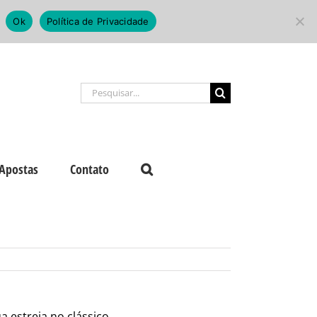
Ok
Política de Privacidade
Buscar
resultados
para:
Apostas
Contato
 estreia no clássico