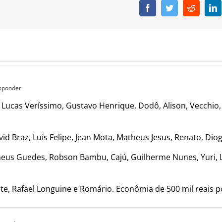
Facebook
Twitter
Reddit
L
esponder
 Lucas Veríssimo, Gustavo Henrique, Dodô, Alison, Vecchio
avid Braz, Luís Felipe, Jean Mota, Matheus Jesus, Renato, Dio
theus Guedes, Robson Bambu, Cajú, Guilherme Nunes, Yuri, L
te, Rafael Longuine e Romário. Econômia de 500 mil reais p