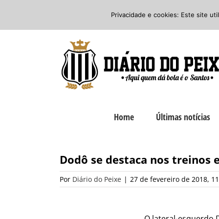
Ir
Twitter
Facebook
Instagram
Privacidade e cookies: Este site ut
para
o
conteúdo
Home
Últimas notícias
Dodô se destaca nos treinos e
Por
Diário do Peixe
|
27 de fevereiro de 2018, 11
O lateral-esquerdo 