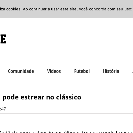
iliza cookies. Ao continuar a usar este site, você concorda com seu uso:
Comunidade
Vídeos
Futebol
História
 pode estrear no clássico
:47
Dodô chamou a atenção nos últimos treinos e pode fazer sua