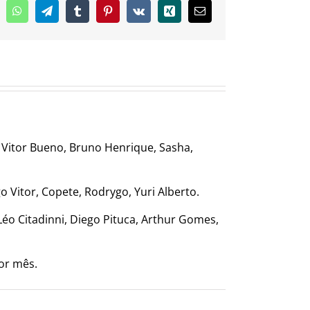
inkedIn
WhatsApp
Telegram
Tumblr
Pinterest
Vk
Xing
E-
mail
, Vitor Bueno, Bruno Henrique, Sasha,
go Vitor, Copete, Rodrygo, Yuri Alberto.
éo Citadinni, Diego Pituca, Arthur Gomes,
or mês.