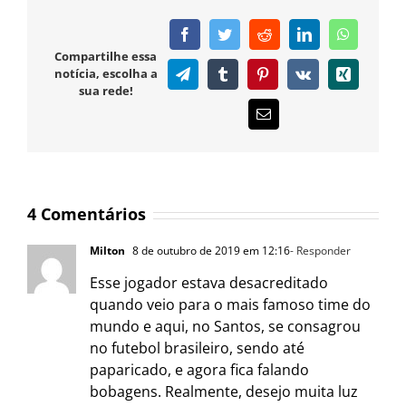
Facebook
Twitter
Reddit
LinkedIn
WhatsAp
Compartilhe essa
notícia, escolha a
Telegram
Tumblr
Pinterest
Vk
Xing
sua rede!
E-
mail
4 Comentários
Milton
8 de outubro de 2019 em 12:16
- Responder
Esse jogador estava desacreditado
quando veio para o mais famoso time do
mundo e aqui, no Santos, se consagrou
no futebol brasileiro, sendo até
paparicado, e agora fica falando
bobagens. Realmente, desejo muita luz