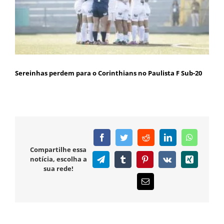
Sereinhas perdem para o Corinthians no Paulista F Sub-20
Facebook
Twitter
Reddit
LinkedIn
WhatsAp
Compartilhe essa
notícia, escolha a
Telegram
Tumblr
Pinterest
Vk
Xing
sua rede!
E-
mail