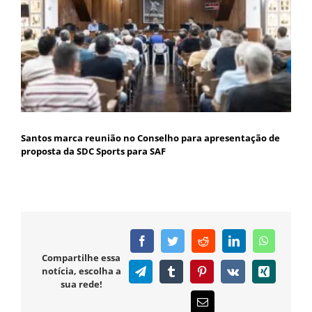
Santos marca reunião no Conselho para apresentação de
proposta da SDC Sports para SAF
Facebook
Twitter
Reddit
LinkedIn
WhatsAp
Compartilhe essa
notícia, escolha a
Telegram
Tumblr
Pinterest
Vk
Xing
sua rede!
E-