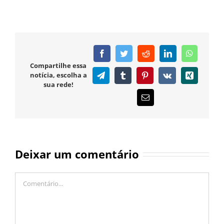
Facebook
Twitter
Reddit
LinkedIn
WhatsAp
Compartilhe essa
notícia, escolha a
Telegram
Tumblr
Pinterest
Vk
Xing
sua rede!
E-
mail
Deixar um comentário
Comentário