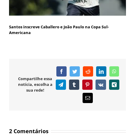
Santos inscreve Caballero e João Paulo na Copa Sul-
Americana
Facebook
Twitter
Reddit
LinkedIn
WhatsAp
Compartilhe essa
notícia, escolha a
Telegram
Tumblr
Pinterest
Vk
Xing
sua rede!
E-
mail
2 Comentários