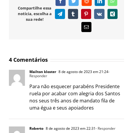
Facebook
Twitter
Reddit
LinkedIn
WhatsAp
Compartilhe essa
notícia, escolha a
Telegram
Tumblr
Pinterest
Vk
Xing
sua rede!
E-
mail
4 Comentários
Mailton kloster
8 de agosto de 2023 em 21:24
-
Responder
Para não esquecer parabéns Presidente
ruela por acabar com alegria dos Santos
nos seus três anos de mandato fila de
uma égua e seus apoiadores
Roberto
8 de agosto de 2023 em 22:31
- Responder