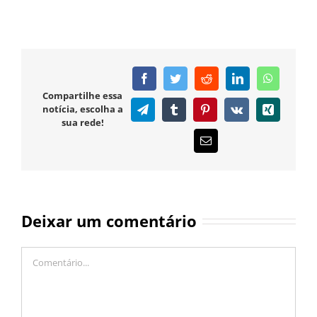
Facebook
Twitter
Reddit
LinkedIn
WhatsAp
Compartilhe essa
notícia, escolha a
Telegram
Tumblr
Pinterest
Vk
Xing
sua rede!
E-
mail
Deixar um comentário
Comentário