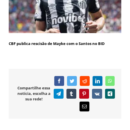
CBF publica rescisão de Mayke com o Santos no BID
Facebook
Twitter
Reddit
LinkedIn
WhatsAp
Compartilhe essa
notícia, escolha a
Telegram
Tumblr
Pinterest
Vk
Xing
sua rede!
E-
mail