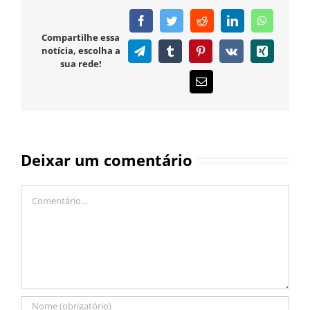
Facebook
Twitter
Reddit
LinkedIn
WhatsAp
Compartilhe essa
notícia, escolha a
Telegram
Tumblr
Pinterest
Vk
Xing
sua rede!
E-
mail
Deixar um comentário
Comentário