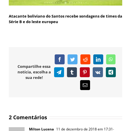
Atacante boliviano do Santos recebe sondagens de times da
Série B e do leste europeu
Facebook
Twitter
Reddit
LinkedIn
WhatsAp
Compartilhe essa
notícia, escolha a
Telegram
Tumblr
Pinterest
Vk
Xing
sua rede!
E-
mail
2 Comentários
Milton Lucena
11 de dezembro de 2018 em 17:31
-