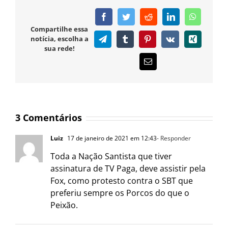
Facebook
Twitter
Reddit
LinkedIn
WhatsAp
Compartilhe essa
notícia, escolha a
Telegram
Tumblr
Pinterest
Vk
Xing
sua rede!
E-
mail
3 Comentários
Luiz
17 de janeiro de 2021 em 12:43
- Responder
Toda a Nação Santista que tiver
assinatura de TV Paga, deve assistir pela
Fox, como protesto contra o SBT que
preferiu sempre os Porcos do que o
Peixão.