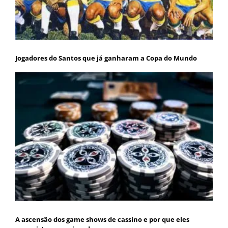
Jogadores do Santos que já ganharam a Copa do Mundo
A ascensão dos game shows de cassino e por que eles