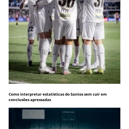
Como interpretar estatísticas do Santos sem cair em
conclusões apressadas