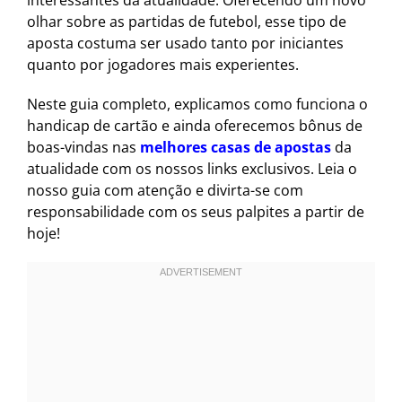
interessantes da atualidade. Oferecendo um novo
olhar sobre as partidas de futebol, esse tipo de
aposta costuma ser usado tanto por iniciantes
quanto por jogadores mais experientes.
Neste guia completo, explicamos como funciona o
handicap de cartão e ainda oferecemos bônus de
boas-vindas nas
melhores casas de apostas
da
atualidade com os nossos links exclusivos. Leia o
nosso guia com atenção e divirta-se com
responsabilidade com os seus palpites a partir de
hoje!