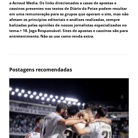
a Acroud Media. Os links direcionados a casas de apostas e
cassinos presentes nos textos de Diário do Peixe podem resultar
em uma remuneração para os grupos que operam o site, mas não
afetam os princípios editoriais e análises realizadas, sempre
balizadas pelas opiniões de nossos jornalistas especializados no
tema.+ 18. Jogo Responsável. Sites de apostas e cassinos são para
entretenimento. Não os use como renda extra.
Postagens recomendadas