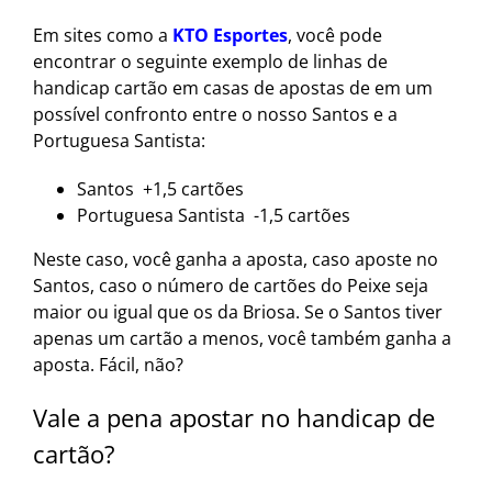
Em sites como a
KTO Esportes
, você pode
encontrar o seguinte exemplo de linhas de
handicap cartão em casas de apostas de em um
possível confronto entre o nosso Santos e a
Portuguesa Santista:
Santos +1,5 cartões
Portuguesa Santista -1,5 cartões
Neste caso, você ganha a aposta, caso aposte no
Santos, caso o número de cartões do Peixe
seja
maior ou igual que os da Briosa. Se o Santos tiver
apenas um cartão a menos, você também ganha a
aposta. Fácil, não?
Vale a pena apostar no handicap de
cartão?