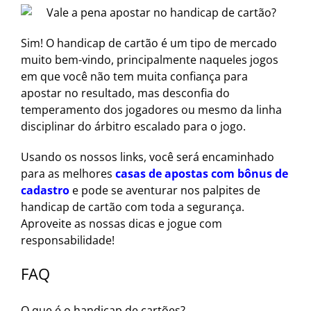
Sim! O handicap de cartão é um tipo de mercado
muito bem-vindo, principalmente naqueles jogos
em que você não tem muita confiança para
apostar no resultado, mas desconfia do
temperamento dos jogadores ou mesmo da linha
disciplinar do árbitro escalado para o jogo.
Usando os nossos links, você será encaminhado
para as melhores
casas de apostas com bônus de
cadastro
e pode se aventurar nos palpites de
handicap de cartão com toda a segurança.
Aproveite as nossas dicas e jogue com
responsabilidade!
FAQ
O que é o handicap de cartões?