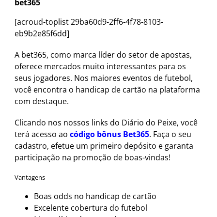
bet365
[acroud-toplist 29ba60d9-2ff6-4f78-8103-
eb9b2e85f6dd]
A bet365, como marca líder do setor de apostas,
oferece mercados muito interessantes para os
seus jogadores. Nos maiores eventos de futebol,
você encontra o handicap de cartão na plataforma
com destaque.
Clicando nos nossos links do Diário do Peixe, você
terá acesso ao
código bônus Bet365
. Faça o seu
cadastro, efetue um primeiro depósito e garanta
participação na promoção de boas-vindas!
Vantagens
Boas odds no handicap de cartão
Excelente cobertura do futebol