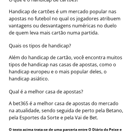
Handicap de cartões é um mercado popular nas
apostas no futebol no qual os jogadores atribuem
vantagens ou desvantagens numéricas no duelo
de quem leva mais cartão numa partida.
Quais os tipos de handicap?
Além do handicap de cartão, você encontra muitos
tipos de handicap nas casas de apostas, como o
handicap europeu e o mais popular deles, o
handicap asiático.
Qual é a melhor casa de apostas?
A bet365 é a melhor casa de apostas do mercado
na atualidade, sendo seguida de perto pela Betano,
pela Esportes da Sorte e pela Vai de Bet.
O texto acima trata-se de uma parceria entre O Diário do Peixe e