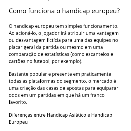
Como funciona o handicap europeu?
O handicap europeu tem simples funcionamento.
Ao acioná-lo, o jogador irá atribuir uma vantagem
ou desvantagem fictícia para uma das equipes no
placar geral da partida ou mesmo em uma
comparação de estatísticas (como escanteios e
cartões no futebol, por exemplo).
Bastante popular e presente em praticamente
todas as plataformas do segmento, o mercado é
uma criação das casas de apostas para equiparar
odds em um partidas em que há um franco
favorito.
Diferenças entre Handicap Asiático e Handicap
Europeu