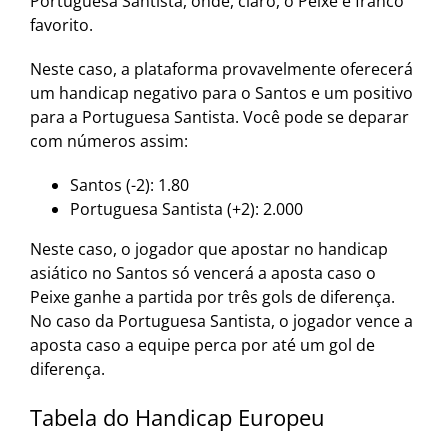
Portuguesa Santista, onde, claro, o Peixe é franco
favorito.
Neste caso, a plataforma provavelmente oferecerá
um handicap negativo para o Santos e um positivo
para a Portuguesa Santista. Você pode se deparar
com números assim:
Santos (-2): 1.80
Portuguesa Santista (+2): 2.000
Neste caso, o jogador que apostar no handicap
asiático no Santos só vencerá a aposta caso o
Peixe ganhe a partida por três gols de diferença.
No caso da Portuguesa Santista, o jogador vence a
aposta caso a equipe perca por até um gol de
diferença.
Tabela do Handicap Europeu