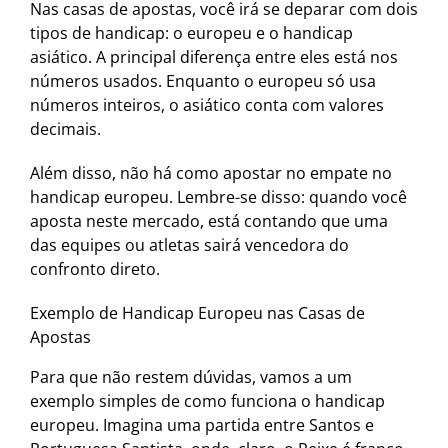
Nas casas de apostas, você irá se deparar com dois
tipos de handicap: o europeu e o handicap
asiático. A principal diferença entre eles está nos
números usados. Enquanto o europeu só usa
números inteiros, o asiático conta com valores
decimais.
Além disso, não há como apostar no empate no
handicap europeu. Lembre-se disso: quando você
aposta neste mercado, está contando que uma
das equipes ou atletas sairá vencedora do
confronto direto.
Exemplo de Handicap Europeu nas Casas de
Apostas
Para que não restem dúvidas, vamos a um
exemplo simples de como funciona o handicap
europeu. Imagina uma partida entre Santos e