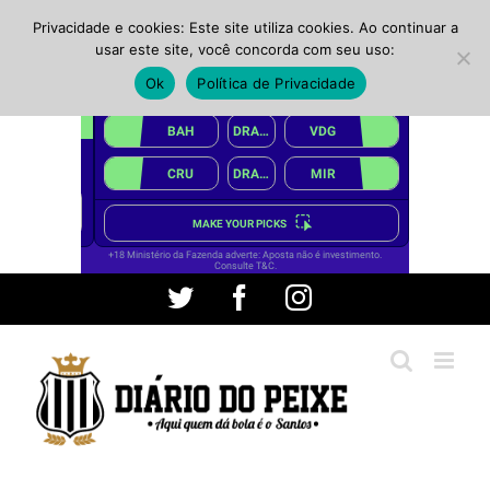
Privacidade e cookies: Este site utiliza cookies. Ao continuar a
usar este site, você concorda com seu uso:
Ok
Política de Privacidade
Ir
Twitter
Facebook
Instagram
para
o
conteúdo