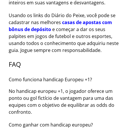
inteiros em suas vantagens e desvantagens.
Usando os links do Diário do Peixe, você pode se
cadastrar nas melhores
casas de apostas com
bônus de depósito
e começar a dar os seus
palpites em jogos de futebol e outros esportes,
usando todos o conhecimento que adquiriu neste
guia. Jogue sempre com responsabilidade.
FAQ
Como funciona handicap Europeu +1?
No handicap europeu +1, o jogador oferece um
ponto ou gol fictício de vantagem para uma das
equipes com o objetivo de equilibrar as odds do
confronto.
Como ganhar com handicap europeu?