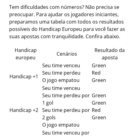
Tem dificuldades com números? Não precisa se
preocupar. Para ajudar os jogadores iniciantes,
preparamos uma tabela com todos os resultados
possíveis do Handicap Europeu para você fazer as
suas apostas com tranquilidade. Confira abaixo.
Handicap
Resultado da
Cenários
europeu
aposta
Seu time venceu
Green
Seu time perdeu
Red
Handicap +1
O jogo empatou
Green
Seu time venceu
Seu time perdeu por
Green
1 gol
Green
Handicap +2
Seu time perdeu por
Red
2 gols
Green
O jogo empatou
Seu time venceu por