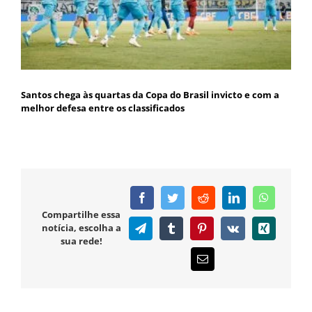
Santos chega às quartas da Copa do Brasil invicto e com a
melhor defesa entre os classificados
Facebook
Twitter
Reddit
LinkedIn
WhatsAp
Compartilhe essa
notícia, escolha a
Telegram
Tumblr
Pinterest
Vk
Xing
sua rede!
E-
mail