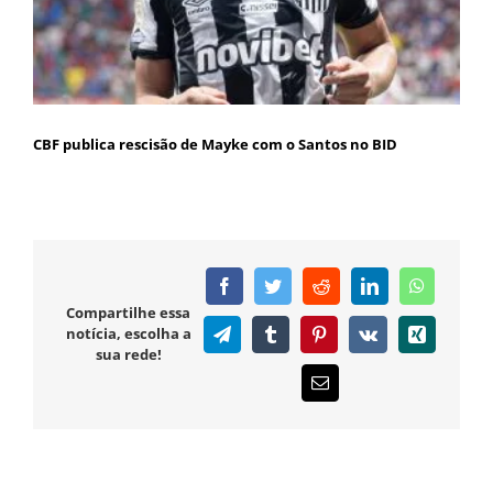
CBF publica rescisão de Mayke com o Santos no BID
Facebook
Twitter
Reddit
LinkedIn
WhatsAp
Compartilhe essa
notícia, escolha a
Telegram
Tumblr
Pinterest
Vk
Xing
sua rede!
E-
mail