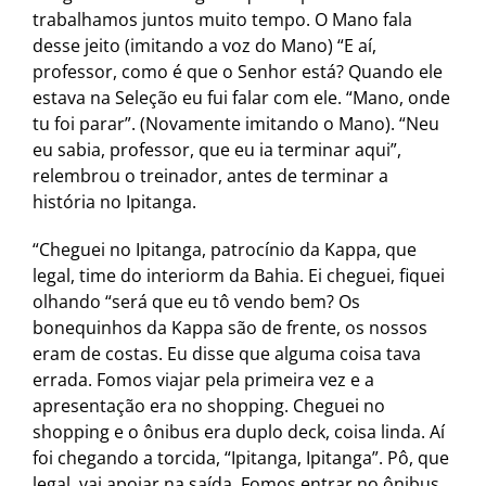
trabalhamos juntos muito tempo. O Mano fala
desse jeito (imitando a voz do Mano) “E aí,
professor, como é que o Senhor está? Quando ele
estava na Seleção eu fui falar com ele. “Mano, onde
tu foi parar”. (Novamente imitando o Mano). “Neu
eu sabia, professor, que eu ia terminar aqui”,
relembrou o treinador, antes de terminar a
história no Ipitanga.
“Cheguei no Ipitanga, patrocínio da Kappa, que
legal, time do interiorm da Bahia. Ei cheguei, fiquei
olhando “será que eu tô vendo bem? Os
bonequinhos da Kappa são de frente, os nossos
eram de costas. Eu disse que alguma coisa tava
errada. Fomos viajar pela primeira vez e a
apresentação era no shopping. Cheguei no
shopping e o ônibus era duplo deck, coisa linda. Aí
foi chegando a torcida, “Ipitanga, Ipitanga”. Pô, que
legal, vai apoiar na saída. Fomos entrar no ônibus,