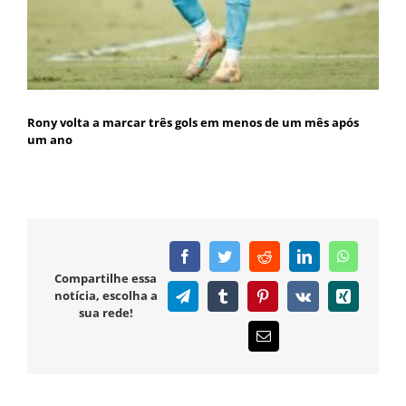
Rony volta a marcar três gols em menos de um mês após
um ano
Facebook
Twitter
Reddit
LinkedIn
WhatsAp
Compartilhe essa
notícia, escolha a
Telegram
Tumblr
Pinterest
Vk
Xing
sua rede!
E-
mail