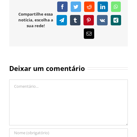
Facebook
Twitter
Reddit
LinkedIn
WhatsAp
Compartilhe essa
notícia, escolha a
Telegram
Tumblr
Pinterest
Vk
Xing
sua rede!
E-
mail
Deixar um comentário
Comentário