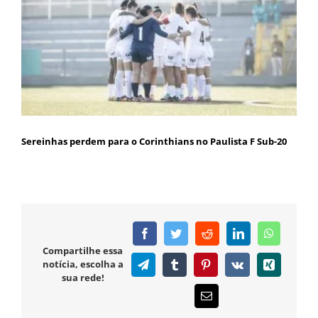
Sereinhas perdem para o Corinthians no Paulista F Sub-20
Facebook
Twitter
Reddit
LinkedIn
WhatsAp
Compartilhe essa
notícia, escolha a
Telegram
Tumblr
Pinterest
Vk
Xing
sua rede!
E-
mail