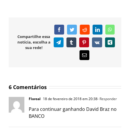
Facebook
Twitter
Reddit
LinkedIn
WhatsAp
Compartilhe essa
notícia, escolha a
Telegram
Tumblr
Pinterest
Vk
Xing
sua rede!
E-
mail
6 Comentários
Floreal
18 de fevereiro de 2018 em 20:38
- Responder
Para continuar ganhando David Braz no
BANCO