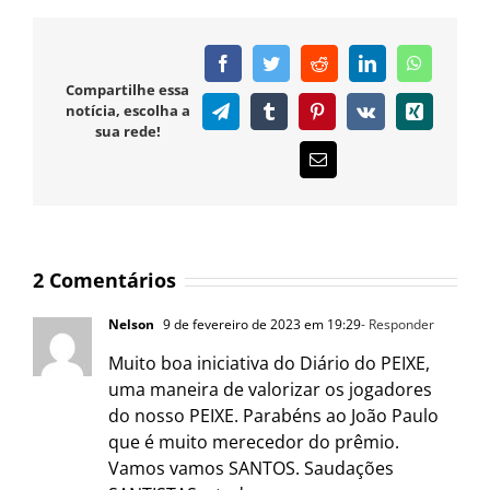
Facebook
Twitter
Reddit
LinkedIn
WhatsAp
Compartilhe essa
notícia, escolha a
Telegram
Tumblr
Pinterest
Vk
Xing
sua rede!
E-
mail
2 Comentários
Nelson
9 de fevereiro de 2023 em 19:29
- Responder
Muito boa iniciativa do Diário do PEIXE,
uma maneira de valorizar os jogadores
do nosso PEIXE. Parabéns ao João Paulo
que é muito merecedor do prêmio.
Vamos vamos SANTOS. Saudações