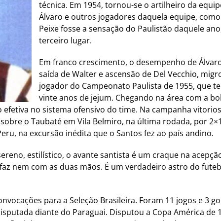
técnica. Em 1954, tornou-se o artilheiro da equip
Álvaro e outros jogadores daquela equipe, como 
Peixe fosse a sensação do Paulistão daquele ano
terceiro lugar.
Em franco crescimento, o desempenho de Álvaro
saída de Walter e ascensão de Del Vecchio, migrou
jogador do Campeonato Paulista de 1955, que te
vinte anos de jejum. Chegando na área com a bo
fetiva no sistema ofensivo do time. Na campanha vitoriosa, 
ia sobre o Taubaté em Vila Belmiro, na última rodada, por 2×
Peru, na excursão inédita que o Santos fez ao país andino.
ereno, estilístico, o avante santista é um craque na acepção
faz nem com as duas mãos. É um verdadeiro astro do futebo
vocações para a Seleção Brasileira. Foram 11 jogos e 3 go
isputada diante do Paraguai. Disputou a Copa América de 