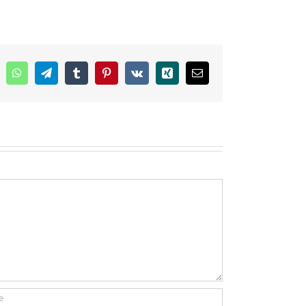
inkedIn
WhatsApp
Telegram
Tumblr
Pinterest
Vk
Xing
E-
mail