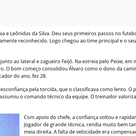
a e Leônidas da Silva. Deu seus primeiros passos no futebo
damente reconhecido. Logo chegou ao time principal e o seu 
unto ao lateral e zagueiro Feijó. Na estreia pelo Peixe, em 
iro. O bom começo consolidou Álvaro como o dono da cami
ador do ano, fez 28.
sconfiança pela torcida, que o classificava como lento. O p
, assumiu o comando técnico da equipe. O treinador valori
Com apoio do chefe, a confiança voltou e rapid
Jogador de grande técnica, rendia muito bem t
meia direita. A falta de velocidade era compens