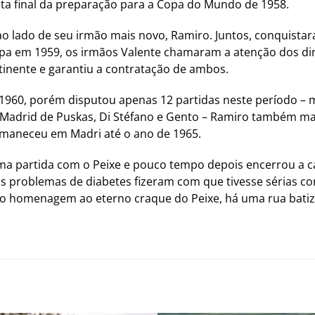
eta final da preparação para a Copa do Mundo de 1958.
ao lado de seu irmão mais novo, Ramiro. Juntos, conquistara
pa em 1959, os irmãos Valente chamaram a atenção dos diri
tinente e garantiu a contratação de ambos.
 1960, porém disputou apenas 12 partidas neste período – m
 Madrid de Puskas, Di Stéfano e Gento – Ramiro também ma
rmaneceu em Madri até o ano de 1965.
uma partida com o Peixe e pouco tempo depois encerrou a 
 problemas de diabetes fizeram com que tivesse sérias co
mo homenagem ao eterno craque do Peixe, há uma rua bati