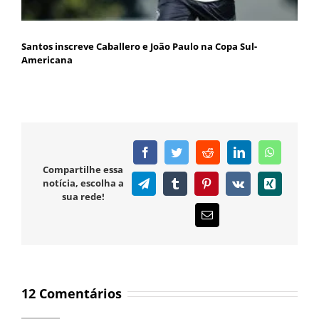
Santos inscreve Caballero e João Paulo na Copa Sul-
Americana
Facebook
Twitter
Reddit
LinkedIn
WhatsAp
Compartilhe essa
notícia, escolha a
Telegram
Tumblr
Pinterest
Vk
Xing
sua rede!
E-
mail
12 Comentários