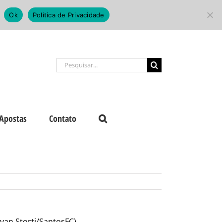
Ok
Política de Privacidade
Buscar
resultados
para:
Apostas
Contato
Ivan Storti/SantosFC)