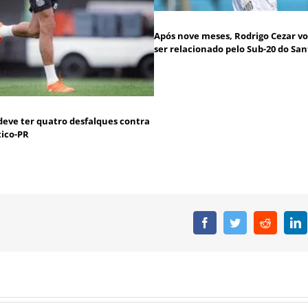
Após nove meses, Rodrigo Cezar vo
ser relacionado pelo Sub-20 do San
deve ter quatro desfalques contra
tico-PR
Facebook
Twitter
Reddit
L