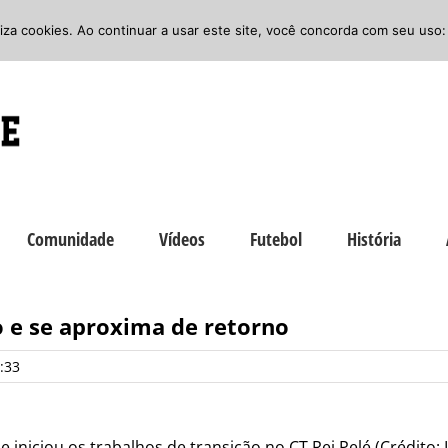
iliza cookies. Ao continuar a usar este site, você concorda com seu uso:
Comunidade
Vídeos
Futebol
História
 e se aproxima de retorno
:33
pe iniciou os trabalhos de transição no CT Rei Pelé (Crédito: 