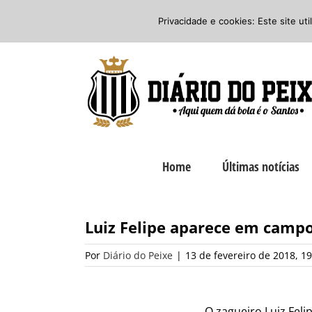
Ir
Twitter
Facebook
Instagram
Privacidade e cookies: Este site ut
para
o
conteúdo
Home
Últimas notícias
Luiz Felipe aparece em campo
Por
Diário do Peixe
|
13 de fevereiro de 2018, 19
O zagueiro Luiz Feli