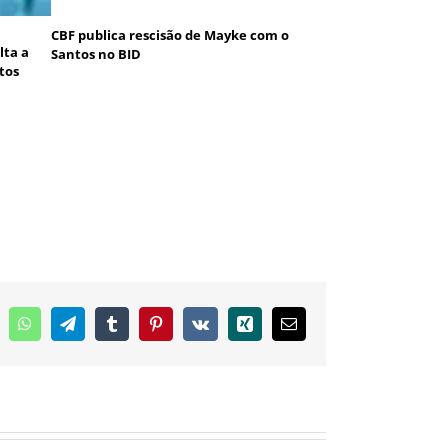
CBF publica rescisão de Mayke com o
lta a
Santos no BID
tos
inkedIn
WhatsApp
Telegram
Tumblr
Pinterest
Vk
Xing
E-
mail