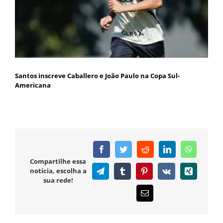
Santos inscreve Caballero e João Paulo na Copa Sul-
Americana
Facebook
Twitter
Reddit
LinkedIn
WhatsAp
Compartilhe essa
notícia, escolha a
Telegram
Tumblr
Pinterest
Vk
Xing
sua rede!
E-
mail