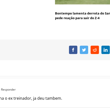
Bontempo lamenta derrota do San
pede reação para sair do Z-4
Facebook
Twitter
Reddit
L
- Responder
a o ex treinador, ja deu tambem.