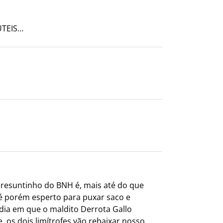
ÚTEIS…
Presuntinho do BNH é, mais até do que
 é porém esperto para puxar saco e
dia em que o maldito Derrota Gallo
, os dois limítrofes vão rebaixar nosso