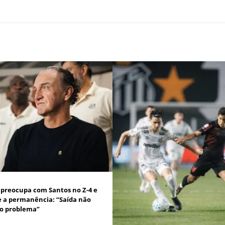
 preocupa com Santos no Z-4 e
 a permanência: “Saída não
 o problema”