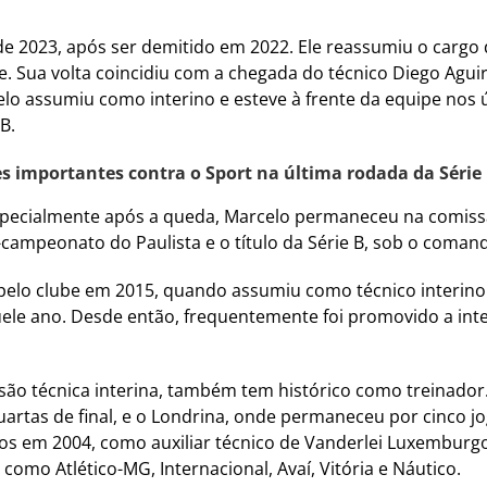
2023, após ser demitido em 2022. Ele reassumiu o cargo de 
. Sua volta coincidiu com a chegada do técnico Diego Aguir
elo assumiu como interino e esteve à frente da equipe nos
B.
s importantes contra o Sport na última rodada da Série
specialmente após a queda, Marcelo permaneceu na comissã
campeonato do Paulista e o título da Série B, sob o comando
elo clube em 2015, quando assumiu como técnico interino e
le ano. Desde então, frequentemente foi promovido a int
são técnica interina, também tem histórico como treinador.
tas de final, e o Londrina, onde permaneceu por cinco jo
ntos em 2004, como auxiliar técnico de Vanderlei Luxemburg
omo Atlético-MG, Internacional, Avaí, Vitória e Náutico.