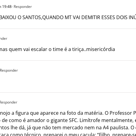
 19:48
- Responder
AIXOU O SANTOS,QUANDO MT VAI DEMITIR ESSES DOIS IN
nder
mas quem vai escalar o time é a tiriça..misericórdia
 Responder
 Responder
nojo a figura que aparece na foto da matéria. O Professor 
to de como é amador o gigante SFC. Limítrofe mentalmente,
tos lhe dá, já que não tem mercado nem na A4 paulista. O 
aça como técnico, preparei o meu caçula: “Filho, prepare-se