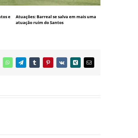
tos e
Atuações: Barreal se salva em mais uma
atuação ruim do Santos
inkedIn
WhatsApp
Telegram
Tumblr
Pinterest
Vk
Xing
E-
mail