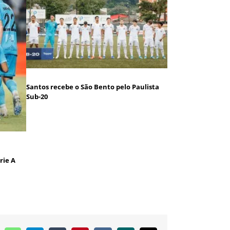
Santos recebe o São Bento pelo Paulista
Sub-20
rie A