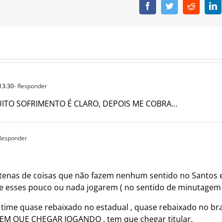
Facebook
Twitter
Reddit
L
13:30
- Responder
UITO SOFRIMENTO É CLARO, DEPOIS ME COBRA…
 Responder
entenas de coisas que não fazem nenhum sentido no Santos e
e esses pouco ou nada jogarem ( no sentido de minutagem ,
ime quase rebaixado no estadual , quase rebaixado no br
 TEM QUE CHEGAR JOGANDO , tem que chegar titular.