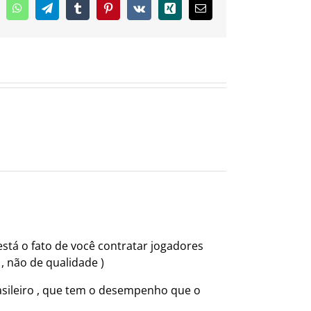
inkedIn
WhatsApp
Telegram
Tumblr
Pinterest
Vk
Xing
E-
mail
stá o fato de você contratar jogadores
 não de qualidade )
asileiro , que tem o desempenho que o