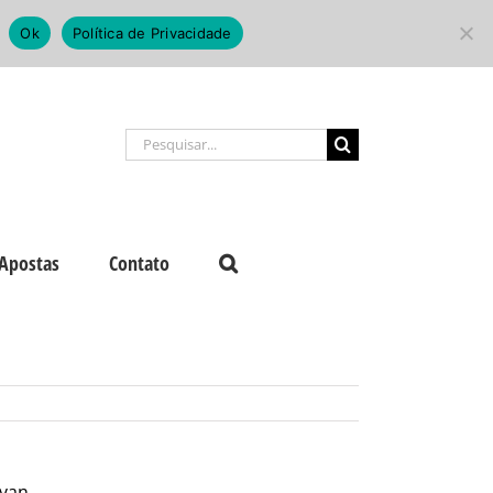
Ok
Política de Privacidade
Buscar
resultados
para:
Apostas
Contato
Ivan