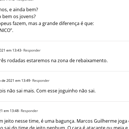
amos, e ainda bem?
o bem os jovens?
peus fazem, mas a grande diferença é que:
NICO”.
2021 em 13:43
- Responder
rês rodadas estaremos na zona de rebaixamento.
o de 2021 em 13:49
- Responder
s não sai mais. Com esse joguinho não sai.
21 em 13:48
- Responder
 jeito nesse time, é uma bagunça. Marcos Guilherme joga e
 sai do time de jeito nenhum. O cara é atacante ou meia e 