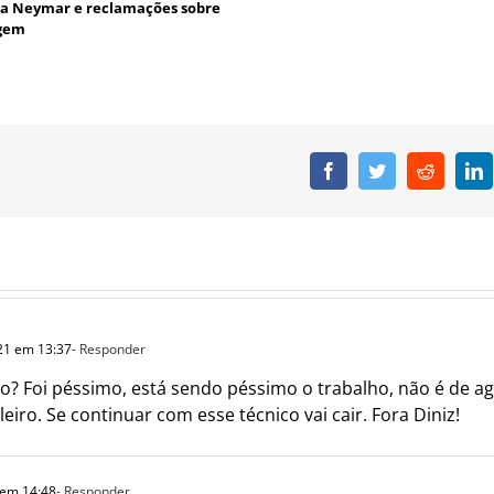
s a Neymar e reclamações sobre
agem
Facebook
Twitter
Reddit
L
21 em 13:37
- Responder
o? Foi péssimo, está sendo péssimo o trabalho, não é de ag
eiro. Se continuar com esse técnico vai cair. Fora Diniz!
 em 14:48
- Responder