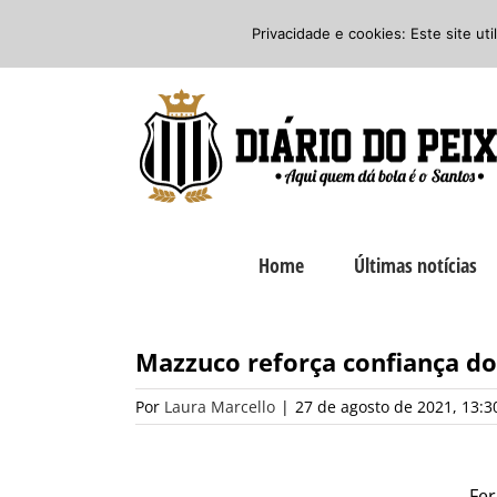
Ir
Twitter
Facebook
Instagram
Privacidade e cookies: Este site ut
para
o
conteúdo
Home
Últimas notícias
Mazzuco reforça confiança do
Por
Laura Marcello
|
27 de agosto de 2021, 13:3
Fer