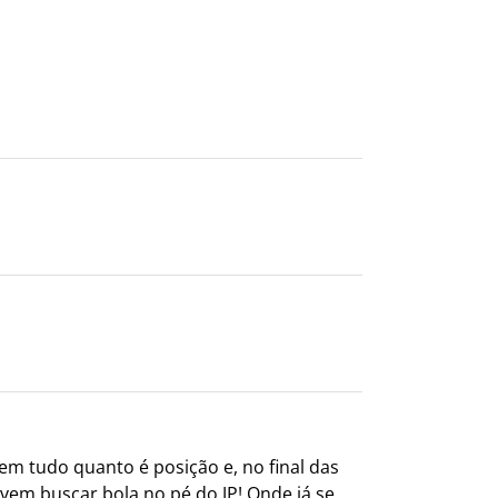
m tudo quanto é posição e, no final das
vem buscar bola no pé do JP! Onde já se