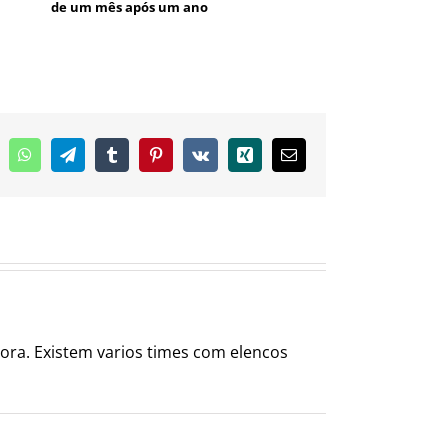
de um mês após um ano
inkedIn
WhatsApp
Telegram
Tumblr
Pinterest
Vk
Xing
E-
mail
ora. Existem varios times com elencos