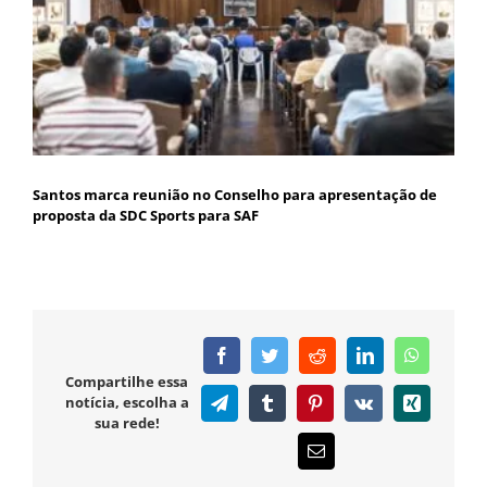
Santos marca reunião no Conselho para apresentação de
proposta da SDC Sports para SAF
Facebook
Twitter
Reddit
LinkedIn
WhatsAp
Compartilhe essa
notícia, escolha a
Telegram
Tumblr
Pinterest
Vk
Xing
sua rede!
E-
mail