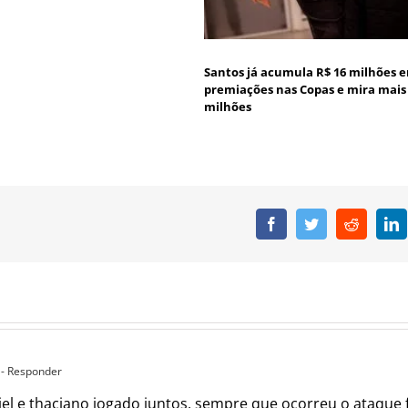
Santos já acumula R$ 16 milhões 
premiações nas Copas e mira mais 
milhões
Facebook
Twitter
Reddit
L
1
- Responder
iel e thaciano jogado juntos, sempre que ocorreu o ataqu