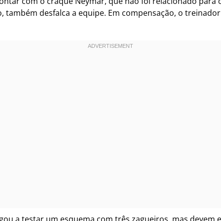
ontar com o craque Neymar, que não foi relacionado para o
o, também desfalca a equipe. Em compensação, o treinador
ou a testar um esquema com três zagueiros, mas devem esc