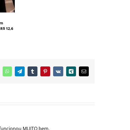
em
R$ 12,6
inkedIn
WhatsApp
Telegram
Tumblr
Pinterest
Vk
Xing
E-
mail
e funcionou MUITO bem.