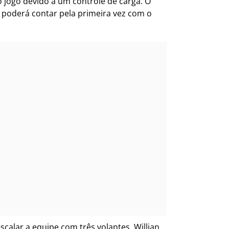
 jogo devido a um controle de carga. O
 poderá contar pela primeira vez com o
alar a equipe com três volantes. Willian