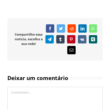
Facebook
Twitter
Reddit
LinkedIn
WhatsAp
Compartilhe essa
notícia, escolha a
Telegram
Tumblr
Pinterest
Vk
Xing
sua rede!
E-
mail
Deixar um comentário
Comentário