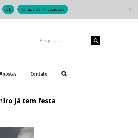
Ok
Política de Privacidade
Buscar
resultados
para:
Apostas
Contato
miro já tem festa