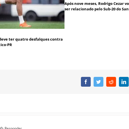
Após nove meses, Rodrigo Cezar vo
ser relacionado pelo Sub-20 do San
deve ter quatro desfalques contra
tico-PR
Facebook
Twitter
Reddit
L
40
- Responder