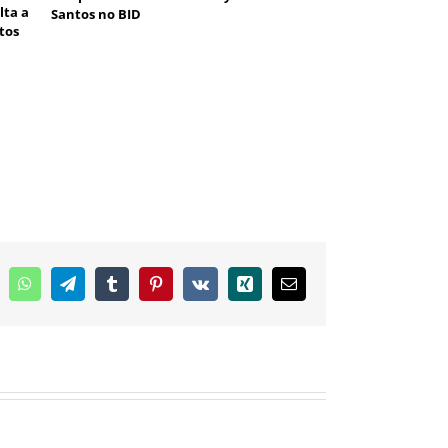
lta a
Santos no BID
tos
inkedIn
WhatsApp
Telegram
Tumblr
Pinterest
Vk
Xing
E-
mail