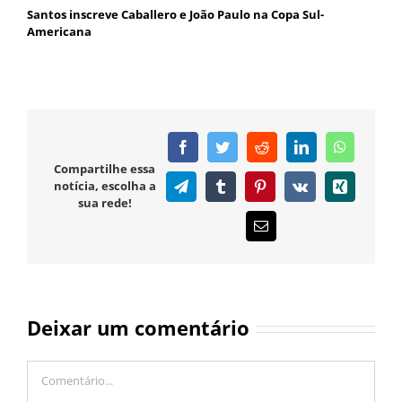
Santos inscreve Caballero e João Paulo na Copa Sul-
Americana
Facebook
Twitter
Reddit
LinkedIn
WhatsAp
Compartilhe essa
notícia, escolha a
Telegram
Tumblr
Pinterest
Vk
Xing
sua rede!
E-
mail
Deixar um comentário
Comentário