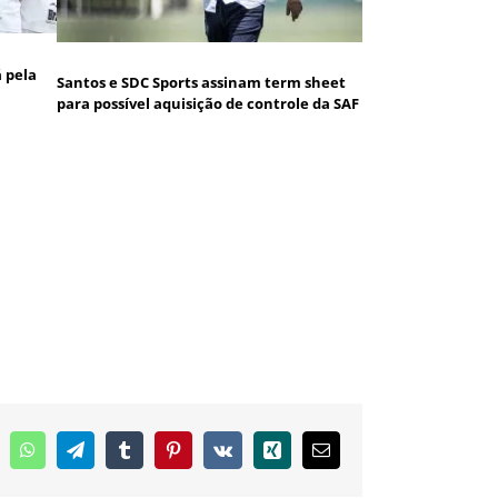
á pela
Santos e SDC Sports assinam term sheet
para possível aquisição de controle da SAF
inkedIn
WhatsApp
Telegram
Tumblr
Pinterest
Vk
Xing
E-
mail