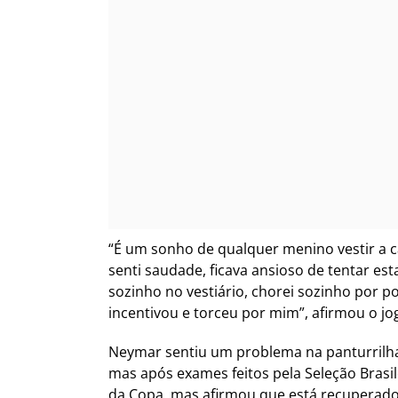
“É um sonho de qualquer menino vestir a c
senti saudade, ficava ansioso de tentar est
sozinho no vestiário, chorei sozinho por p
incentivou e torceu por mim”, afirmou o jo
Neymar sentiu um problema na panturrilha
mas após exames feitos pela Seleção Brasil
da Copa, mas afirmou que está recuperado