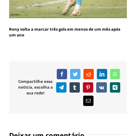
Rony volta a marcar três gols em menos de um mês após
um ano
Facebook
Twitter
Reddit
LinkedIn
WhatsAp
Compartilhe essa
notícia, escolha a
Telegram
Tumblr
Pinterest
Vk
Xing
sua rede!
E-
mail
Deixar um comentário