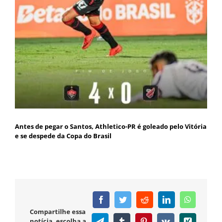
Antes de pegar o Santos, Athletico-PR é goleado pelo Vitória
e se despede da Copa do Brasil
Facebook
Twitter
Reddit
LinkedIn
WhatsAp
Compartilhe essa
notícia, escolha a
Telegram
Tumblr
Pinterest
Vk
Xing