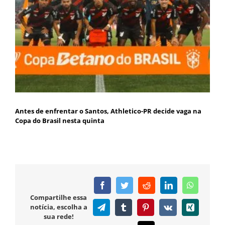
Antes de enfrentar o Santos, Athletico-PR decide vaga na
Copa do Brasil nesta quinta
Facebook
Twitter
Reddit
LinkedIn
WhatsAp
Compartilhe essa
notícia, escolha a
Telegram
Tumblr
Pinterest
Vk
Xing
sua rede!