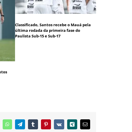
Classificado, Santos recebe o Mauá pela
última rodada da primeira fase do
Paulista Sub-15 e Sub-17
ntos
inkedIn
WhatsApp
Telegram
Tumblr
Pinterest
Vk
Xing
E-
mail