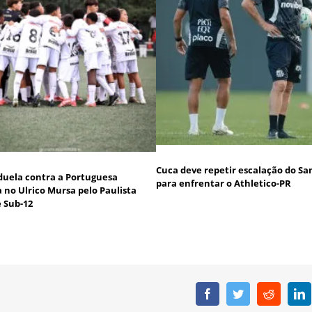
Cuca deve repetir escalação do Sa
duela contra a Portuguesa
para enfrentar o Athletico-PR
a no Ulrico Mursa pelo Paulista
e Sub-12
Facebook
Twitter
Reddit
L