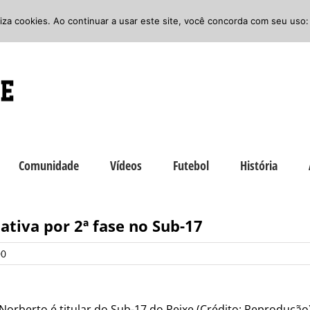
iliza cookies. Ao continuar a usar este site, você concorda com seu uso:
Comunidade
Vídeos
Futebol
História
ativa por 2ª fase no Sub-17
00
Norberto é titular do Sub-17 do Peixe (Crédito: Reprodução