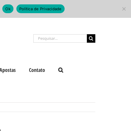
Ok
Política de Privacidade
Buscar
resultados
para:
Apostas
Contato
)