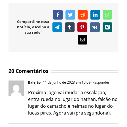
Facebook
Twitter
Reddit
LinkedIn
WhatsAp
Compartilhe essa
notícia, escolha a
Telegram
Tumblr
Pinterest
Vk
Xing
sua rede!
E-
mail
20 Comentários
Baleião
11 de junho de 2023 em 10:09
- Responder
Proximo jogo vai mudar a escalação,
entra rueda no lugar do nathan, falcão no
lugar do camacho e helmas no lugar do
lucas pires. Agora vai (pra segundona).