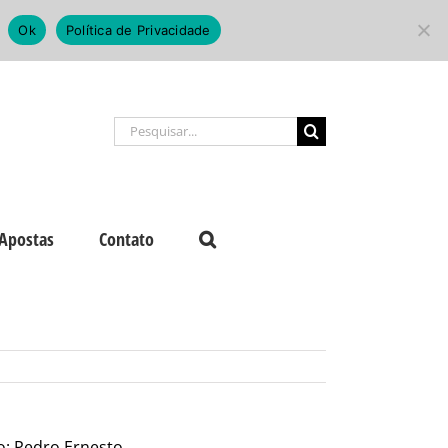
Ok
Política de Privacidade
Buscar
resultados
para:
Apostas
Contato
to: Pedro Ernesto