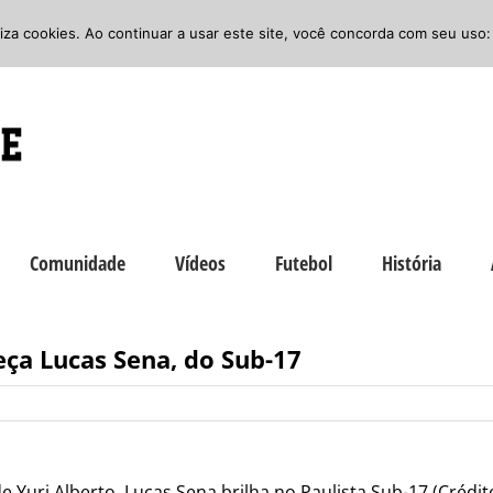
iliza cookies. Ao continuar a usar este site, você concorda com seu uso:
Comunidade
Vídeos
Futebol
História
eça Lucas Sena, do Sub-17
e Yuri Alberto, Lucas Sena brilha no Paulista Sub-17 (Crédi