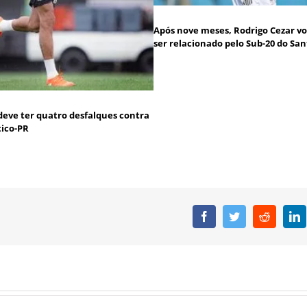
Após nove meses, Rodrigo Cezar vo
ser relacionado pelo Sub-20 do San
deve ter quatro desfalques contra
tico-PR
Facebook
Twitter
Reddit
L