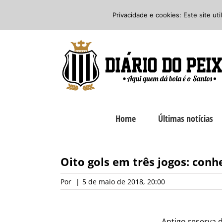
Ir
Twitter
Facebook
Instagram
Privacidade e cookies: Este site ut
para
o
conteúdo
Home
Últimas notícias
Oito gols em três jogos: conh
Por
|
5 de maio de 2018, 20:00
Antigo reserva d