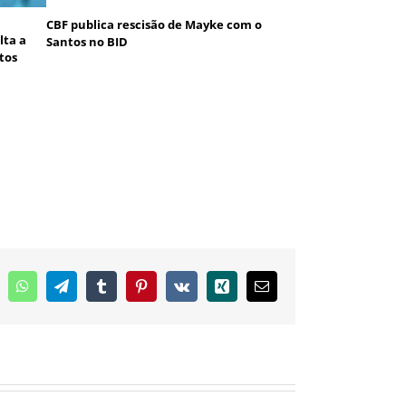
CBF publica rescisão de Mayke com o
lta a
Santos no BID
tos
inkedIn
WhatsApp
Telegram
Tumblr
Pinterest
Vk
Xing
E-
mail