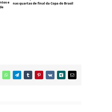
ntos e
nas quartas de final da Copa do Brasil
de
inkedIn
WhatsApp
Telegram
Tumblr
Pinterest
Vk
Xing
E-
mail