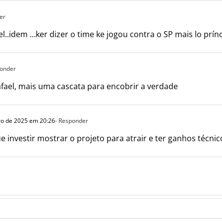
er
l..idem …ker dizer o time ke jogou contra o SP mais lo prínc
ponder
afael, mais uma cascata para encobrir a verdade
ro de 2025 em 20:26
- Responder
e investir mostrar o projeto para atrair e ter ganhos técni