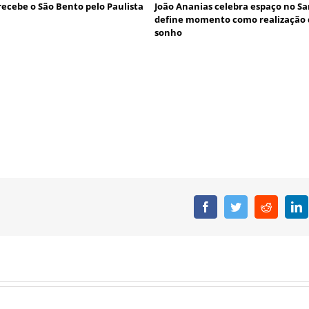
recebe o São Bento pelo Paulista
João Ananias celebra espaço no Sa
define momento como realização 
sonho
Facebook
Twitter
Reddit
L