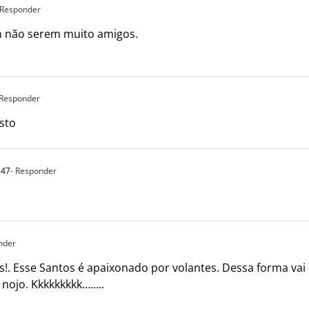
 Responder
 não serem muito amigos.
 Responder
isto
:47
- Responder
nder
Deus!. Esse Santos é apaixonado por volantes. Dessa forma v
 nojo. Kkkkkkkkk……..