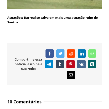
Atuações: Barreal se salva em mais uma atuação ruim do
Santos
Facebook
Twitter
Reddit
LinkedIn
WhatsAp
Compartilhe essa
notícia, escolha a
Telegram
Tumblr
Pinterest
Vk
Xing
sua rede!
E-
mail
10 Comentários