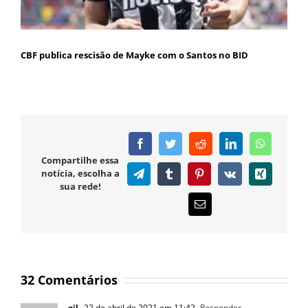
CBF publica rescisão de Mayke com o Santos no BID
Facebook
Twitter
Reddit
LinkedIn
WhatsAp
Compartilhe essa
notícia, escolha a
Telegram
Tumblr
Pinterest
Vk
Xing
sua rede!
E-
mail
32 Comentários
gil
22 de abril de 2021 em 11:42
- Responder