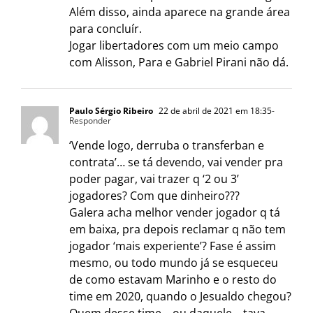
Além disso, ainda aparece na grande área
para concluír.
Jogar libertadores com um meio campo
com Alisson, Para e Gabriel Pirani não dá.
Paulo Sérgio Ribeiro
22 de abril de 2021 em 18:35
-
Responder
‘Vende logo, derruba o transferban e
contrata’… se tá devendo, vai vender pra
poder pagar, vai trazer q ‘2 ou 3’
jogadores? Com que dinheiro???
Galera acha melhor vender jogador q tá
em baixa, pra depois reclamar q não tem
jogador ‘mais experiente’? Fase é assim
mesmo, ou todo mundo já se esqueceu
de como estavam Marinho e o resto do
time em 2020, quando o Jesualdo chegou?
Quem desse time – ou daquele – tava