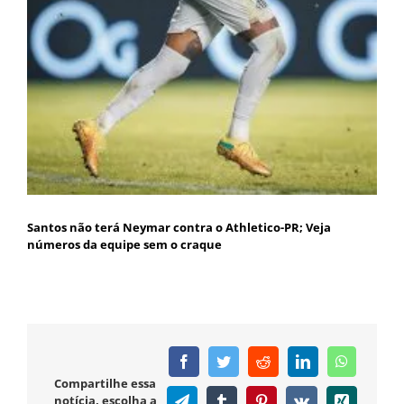
Santos não terá Neymar contra o Athletico-PR; Veja
números da equipe sem o craque
Facebook
Twitter
Reddit
LinkedIn
WhatsAp
Compartilhe essa
notícia, escolha a
Telegram
Tumblr
Pinterest
Vk
Xing