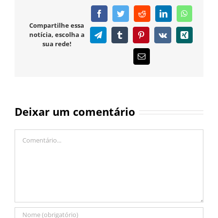
Facebook
Twitter
Reddit
LinkedIn
WhatsAp
Compartilhe essa
notícia, escolha a
Telegram
Tumblr
Pinterest
Vk
Xing
sua rede!
E-
mail
Deixar um comentário
Comentário