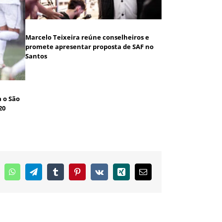
Marcelo Teixeira reúne conselheiros e
promete apresentar proposta de SAF no
Santos
 o São
20
inkedIn
WhatsApp
Telegram
Tumblr
Pinterest
Vk
Xing
E-
mail