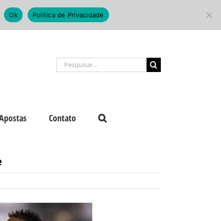
Ok
Política de Privacidade
Buscar
resultados
para:
Apostas
Contato
e